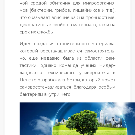
ной сре­дой оби­тания для мик­ро­ор­га­низ­
мов (бак­те­рий, гри­бов, ли­шай­ни­ков и т.д.),
что ока­зыва­ет вли­яние как на проч­нос­тные,
де­кора­тив­ные свой­ства ма­тери­ала, так и на
срок их служ­бы.
Идея соз­да­ния стро­итель­но­го ма­тери­ала,
ко­торый вос­ста­нав­ли­ва­ет­ся са­мос­то­ятель­
но, еще не­дав­но бы­ла из об­ласти фан­
тасти­ки, од­на­ко ко­ман­да уче­ных Ни­дер­
ланд­ско­го Тех­ни­чес­ко­го уни­вер­си­тета в
Дел­фте раз­ра­бота­ла бе­тон, ко­торый мо­жет
са­мовос­ста­нав­ли­вать­ся бла­года­ря осо­бым
бак­те­ри­ям внут­ри не­го.