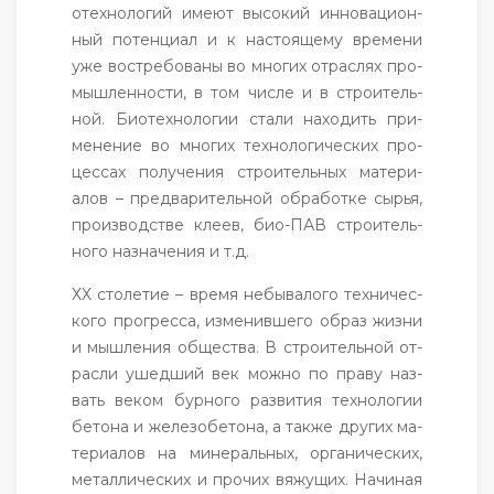
отех­но­логий име­ют вы­сокий ин­но­ваци­он­
ный по­тен­ци­ал и к нас­то­яще­му вре­мени
уже вос­тре­бова­ны во мно­гих от­раслях про­
мыш­леннос­ти, в том чис­ле и в стро­итель­
ной. Би­отех­но­логии ста­ли на­ходить при­
мене­ние во мно­гих тех­но­логи­чес­ких про­
цес­сах по­луче­ния стро­итель­ных ма­тери­
алов – пред­ва­ритель­ной об­ра­бот­ке сырья,
про­из­водс­тве кле­ев, био-ПАВ стро­итель­
но­го наз­на­чения и т.д.
ХХ сто­летие – вре­мя не­быва­лого тех­ни­чес­
ко­го прог­ресса, из­ме­нив­ше­го об­раз жиз­ни
и мыш­ле­ния об­щес­тва. В стро­итель­ной от­
расли ушед­ший век мож­но по пра­ву наз­
вать ве­ком бур­но­го раз­ви­тия тех­но­логии
бе­тона и же­лезо­бето­на, а так­же дру­гих ма­
тери­алов на ми­нераль­ных, ор­га­ничес­ких,
ме­тал­ли­чес­ких и про­чих вя­жущих. На­чиная