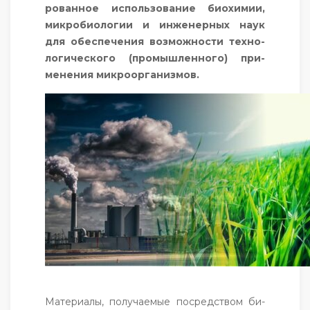
рован­ное ис­поль­зо­вание би­охи­мии,
мик­ро­би­оло­гии и ин­же­нер­ных на­ук
для обес­пе­чения воз­можнос­ти тех­но­
логи­чес­ко­го (про­мыш­ленно­го) при­
мене­ния мик­ро­ор­га­низ­мов.
Ма­тери­алы, по­луча­емые пос­редс­твом би­