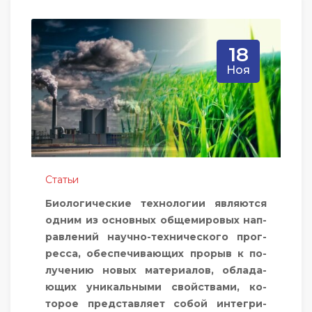
18
Ноя
Статьи
Би­оло­гичес­кие тех­но­логии яв­ля­ют­ся
од­ним из ос­новных об­ще­миро­вых нап­
равле­ний на­уч­но-тех­ни­чес­ко­го прог­
ресса, обес­пе­чива­ющих про­рыв к по­
луче­нию но­вых ма­тери­алов, об­ла­да­
ющих уни­каль­ны­ми свой­ства­ми, ко­
торое пред­став­ля­ет со­бой ин­тегри­