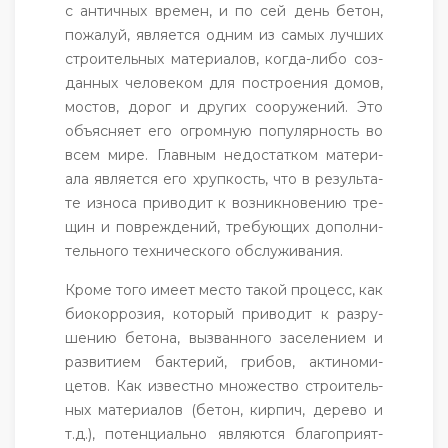
с ан­тичных вре­мен, и по сей день бе­тон,
по­жалуй, яв­ля­ет­ся од­ним из са­мых луч­ших
стро­итель­ных ма­тери­алов, ког­да-ли­бо соз­
данных че­лове­ком для пос­тро­ения до­мов,
мос­тов, до­рог и дру­гих со­ору­жений. Это
объ­яс­ня­ет его ог­ромную по­пуляр­ность во
всем ми­ре. Глав­ным не­дос­татком ма­тери­
ала яв­ля­ет­ся его хруп­кость, что в ре­зуль­та­
те из­но­са при­водит к воз­никно­вению тре­
щин и пов­режде­ний, тре­бу­ющих до­пол­ни­
тель­но­го тех­ни­чес­ко­го об­слу­жива­ния.
Кро­ме то­го име­ет мес­то та­кой про­цесс, как
би­окор­ро­зия, ко­торый при­водит к раз­ру­
шению бе­тона, выз­ванно­го за­селе­ни­ем и
раз­ви­ти­ем бак­те­рий, гри­бов, ак­ти­номи­
цетов. Как из­вес­тно мно­жес­тво стро­итель­
ных ма­тери­алов (бе­тон, кир­пич, де­рево и
т.д.), по­тен­ци­аль­но яв­ля­ют­ся бла­гоп­ри­ят­